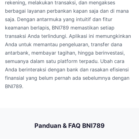
rekening, melakukan transaksi, dan mengakses
berbagai layanan perbankan kapan saja dan di mana
saja. Dengan antarmuka yang intuitif dan fitur
keamanan berlapis, BNI789 memastikan setiap
transaksi Anda terlindungi. Aplikasi ini memungkinkan
Anda untuk memantau pengeluaran, transfer dana
antarbank, membayar tagihan, hingga berinvestasi,
semuanya dalam satu platform terpadu. Ubah cara
Anda berinteraksi dengan bank dan rasakan efisiensi
finansial yang belum pernah ada sebelumnya dengan
BNI789.
Panduan & FAQ BNI789