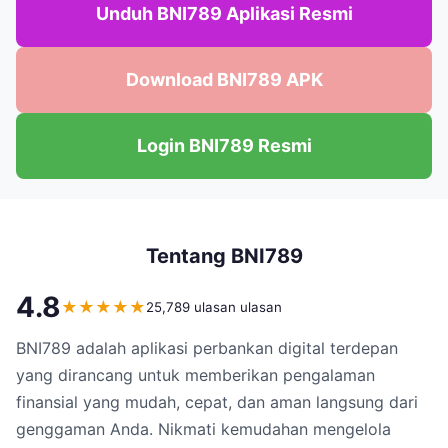
Unduh BNI789 Aplikasi Resmi
Download BNI789 APK
Login BNI789 Resmi
Tentang BNI789
4.8
★
★
★
★
★
25,789 ulasan ulasan
BNI789 adalah aplikasi perbankan digital terdepan
yang dirancang untuk memberikan pengalaman
finansial yang mudah, cepat, dan aman langsung dari
genggaman Anda. Nikmati kemudahan mengelola