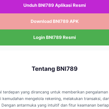
Unduh BNI789 Aplikasi Resmi
Download BNI789 APK
Login BNI789 Resmi
Tentang BNI789
tal terdepan yang dirancang untuk memberikan pengalaman 
i kemudahan mengelola rekening, melakukan transaksi, da
 Dengan antarmuka yang intuitif dan fitur keamanan berlap