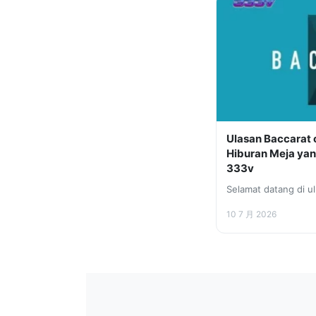
Ulasan Baccarat 
Hiburan Meja yan
333v
Selamat datang di ul.
10 7 月 2026