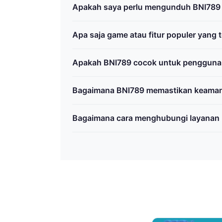
Apakah saya perlu mengunduh BNI789 
Apa saja game atau fitur populer yang 
Apakah BNI789 cocok untuk pengguna b
Bagaimana BNI789 memastikan keaman
Bagaimana cara menghubungi layanan