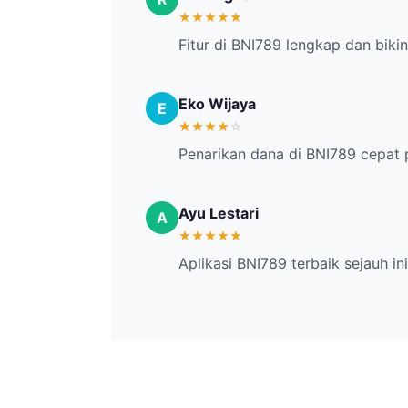
★
★
★
★
★
Fitur di BNI789 lengkap dan biki
Eko Wijaya
E
★
★
★
★
☆
Penarikan dana di BNI789 cepat p
Ayu Lestari
A
★
★
★
★
★
Aplikasi BNI789 terbaik sejauh in