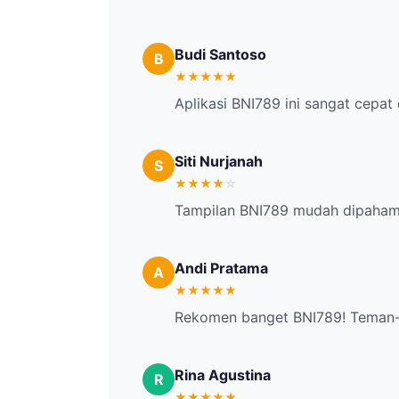
Budi Santoso
B
★
★
★
★
★
Aplikasi BNI789 ini sangat cepat
Siti Nurjanah
S
★
★
★
★
☆
Tampilan BNI789 mudah dipahami,
Andi Pratama
A
★
★
★
★
★
Rekomen banget BNI789! Teman-t
Rina Agustina
R
★
★
★
★
★