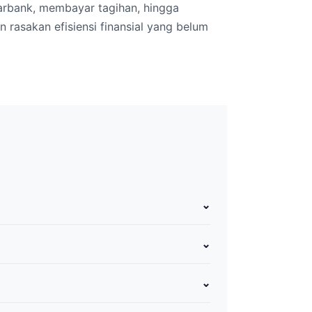
tarbank, membayar tagihan, hingga
 rasakan efisiensi finansial yang belum