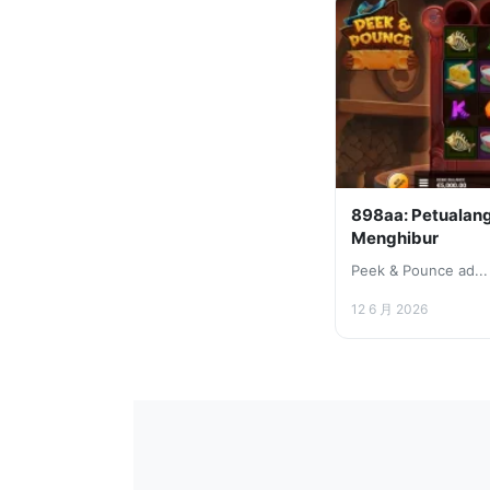
898aa: Petualang
Menghibur
Peek & Pounce ad...
12 6 月 2026