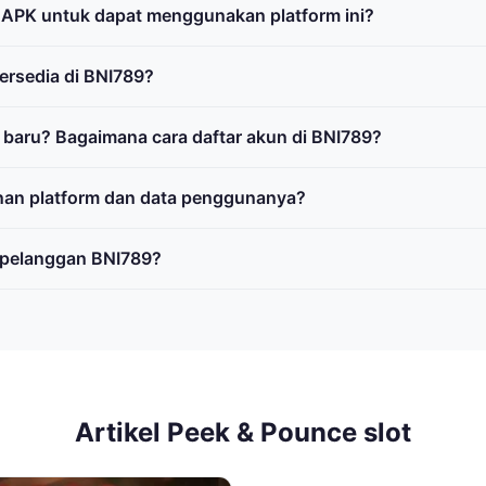
APK untuk dapat menggunakan platform ini?
tersedia di BNI789?
aru? Bagaimana cara daftar akun di BNI789?
an platform dan data penggunanya?
 pelanggan BNI789?
Artikel Peek & Pounce slot