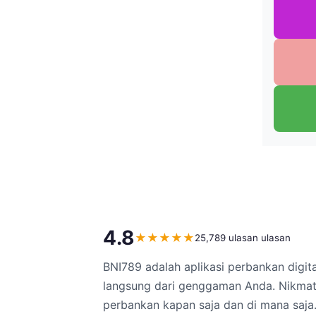
4.8
★
★
★
★
★
25,789 ulasan ulasan
BNI789 adalah aplikasi perbankan digi
langsung dari genggaman Anda. Nikmat
perbankan kapan saja dan di mana saja.