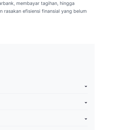
tarbank, membayar tagihan, hingga
 rasakan efisiensi finansial yang belum