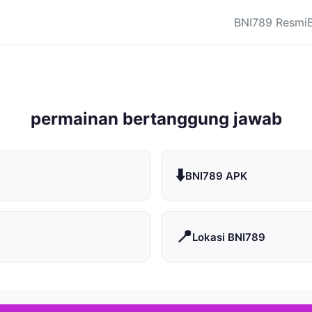
BNI789 Resmi
permainan bertanggung jawab
⬇️
BNI789 APK
📍
Lokasi BNI789