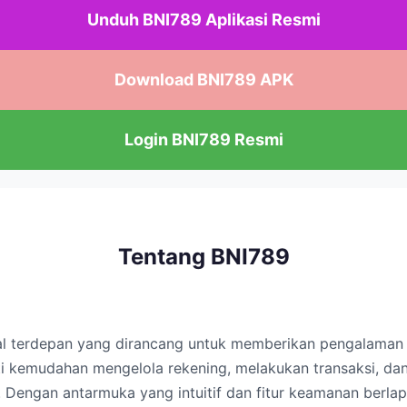
Unduh BNI789 Aplikasi Resmi
Download BNI789 APK
Login BNI789 Resmi
Tentang BNI789
tal terdepan yang dirancang untuk memberikan pengalaman 
i kemudahan mengelola rekening, melakukan transaksi, da
 Dengan antarmuka yang intuitif dan fitur keamanan berlap