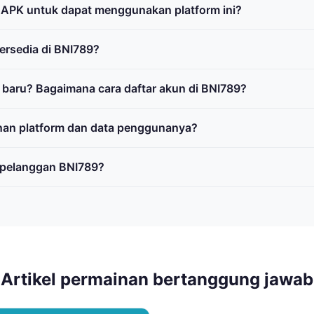
APK untuk dapat menggunakan platform ini?
tersedia di BNI789?
aru? Bagaimana cara daftar akun di BNI789?
an platform dan data penggunanya?
 pelanggan BNI789?
Artikel permainan bertanggung jawab