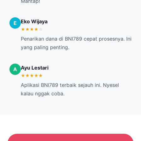
Mantap!
Eko Wijaya
E
★
★
★
★
☆
Penarikan dana di BNI789 cepat prosesnya. Ini
yang paling penting.
Ayu Lestari
A
★
★
★
★
★
Aplikasi BNI789 terbaik sejauh ini. Nyesel
kalau nggak coba.