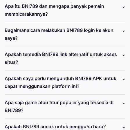
Apa itu BNI789 dan mengapa banyak pemain
membicarakannya?
Bagaimana cara melakukan BNI789 login ke akun
saya?
Apakah tersedia BNI789 link alternatif untuk akses
situs?
Apakah saya perlu mengunduh BNI789 APK untuk
dapat menggunakan platform ini?
Apa saja game atau fitur populer yang tersedia di
BNI789?
Apakah BNI789 cocok untuk pengguna baru?