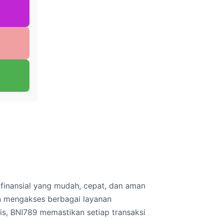
finansial yang mudah, cepat, dan aman
n mengakses berbagai layanan
is, BNI789 memastikan setiap transaksi