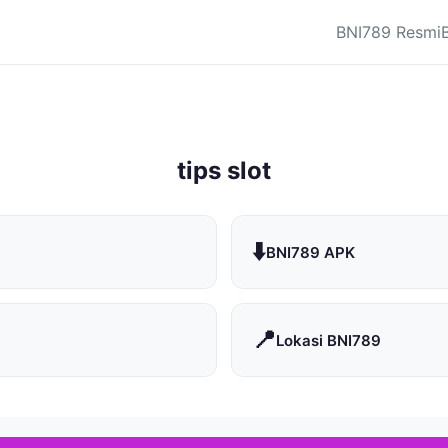
BNI789 Resmi
tips slot
⬇️
BNI789 APK
📍
Lokasi BNI789