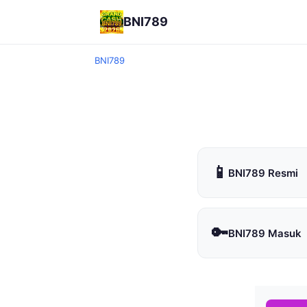
BNI789
BNI789
📱
BNI789 Resmi
🔑
BNI789 Masuk