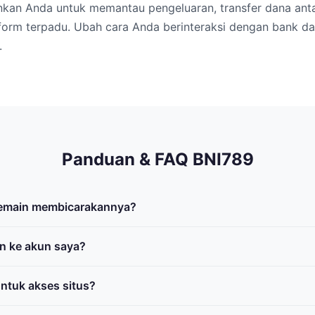
kinkan Anda untuk memantau pengeluaran, transfer dana an
form terpadu. Ubah cara Anda berinteraksi dengan bank dan
.
Panduan & FAQ BNI789
pemain membicarakannya?
n ke akun saya?
untuk akses situs?