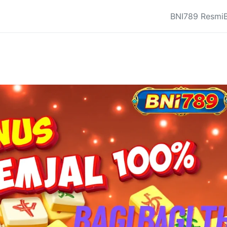
BNI789 Resmi