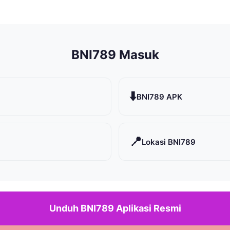
BNI789 Masuk
⬇️
BNI789 APK
📍
Lokasi BNI789
Unduh BNI789 Aplikasi Resmi