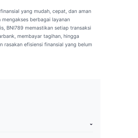
finansial yang mudah, cepat, dan aman
n mengakses berbagai layanan
is, BNI789 memastikan setiap transaksi
tarbank, membayar tagihan, hingga
 rasakan efisiensi finansial yang belum