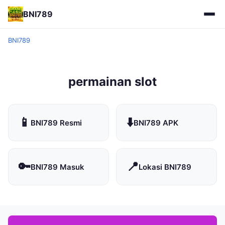
BNI789
BNI789
permainan slot
📱
⬇️
BNI789 Resmi
BNI789 APK
🔑
📍
BNI789 Masuk
Lokasi BNI789