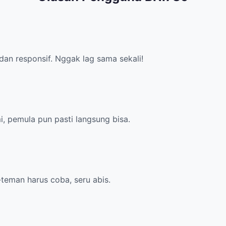
 dan responsif. Nggak lag sama sekali!
 pemula pun pasti langsung bisa.
eman harus coba, seru abis.