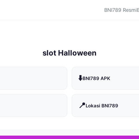
BNI789 Resmi
slot Halloween
⬇️
BNI789 APK
📍
Lokasi BNI789