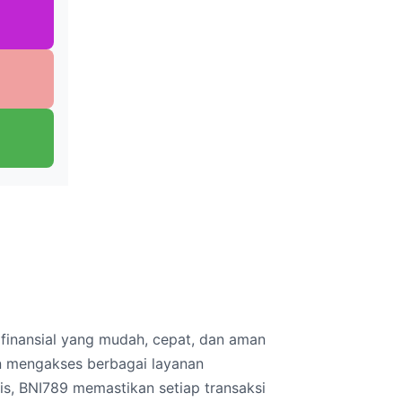
finansial yang mudah, cepat, dan aman
n mengakses berbagai layanan
is, BNI789 memastikan setiap transaksi