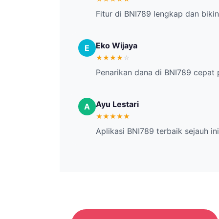
Fitur di BNI789 lengkap dan biki
Eko Wijaya
E
★
★
★
★
☆
Penarikan dana di BNI789 cepat p
Ayu Lestari
A
★
★
★
★
★
Aplikasi BNI789 terbaik sejauh in