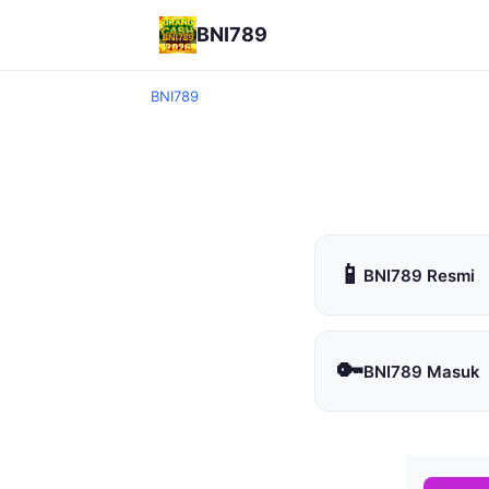
BNI789
BNI789
📱
BNI789 Resmi
🔑
BNI789 Masuk