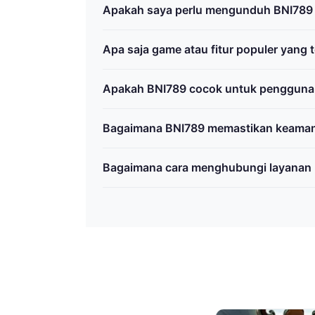
Apakah saya perlu mengunduh BNI789 
Apa saja game atau fitur populer yang 
Apakah BNI789 cocok untuk pengguna b
Bagaimana BNI789 memastikan keaman
Bagaimana cara menghubungi layanan