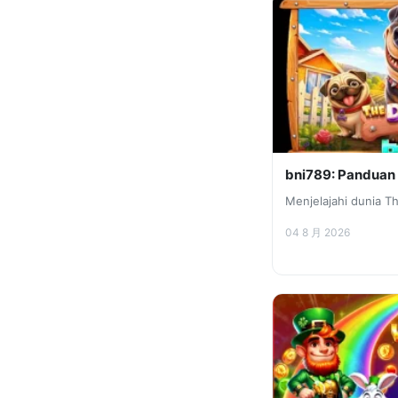
bni789: Panduan
Menjelajahi dunia Th
04 8 月 2026