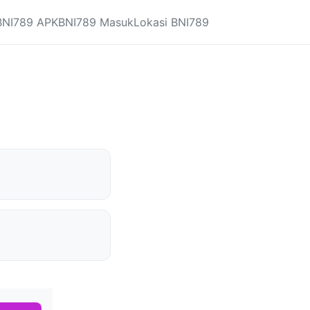
BNI789 APK
BNI789 Masuk
Lokasi BNI789