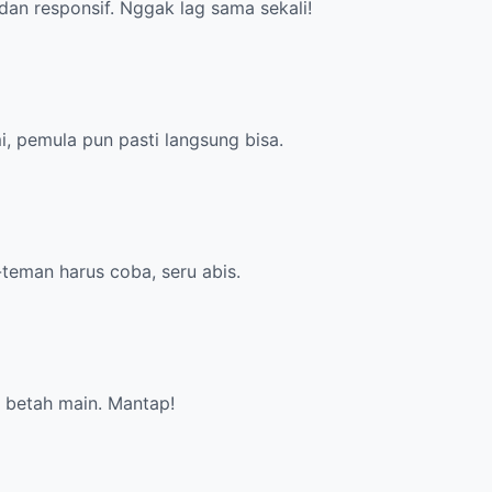
 dan responsif. Nggak lag sama sekali!
 pemula pun pasti langsung bisa.
eman harus coba, seru abis.
n betah main. Mantap!