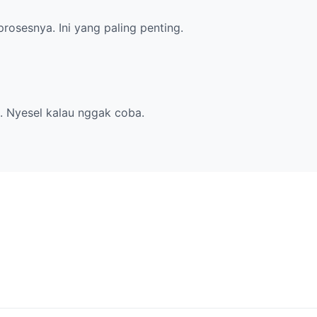
rosesnya. Ini yang paling penting.
i. Nyesel kalau nggak coba.