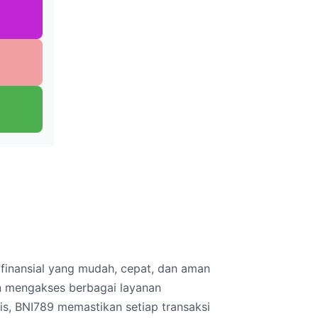
finansial yang mudah, cepat, dan aman
n mengakses berbagai layanan
is, BNI789 memastikan setiap transaksi