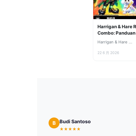
Harrigan & Hare
Combo: Panduan 
Harrigan & Hare ...
22 6 月 2026
Budi Santoso
B
★
★
★
★
★