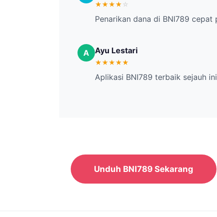
★
★
★
★
☆
Penarikan dana di BNI789 cepat p
Ayu Lestari
A
★
★
★
★
★
Aplikasi BNI789 terbaik sejauh in
Unduh BNI789 Sekarang