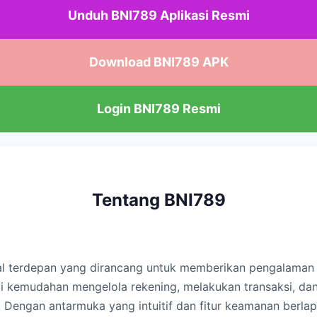
Unduh BNI789 Aplikasi Resmi
Download BNI789 APK
Login BNI789 Resmi
Tentang BNI789
tal terdepan yang dirancang untuk memberikan pengalaman 
i kemudahan mengelola rekening, melakukan transaksi, da
 Dengan antarmuka yang intuitif dan fitur keamanan berlap