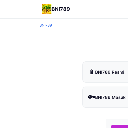
BNI789
BNI789
📱
BNI789 Resmi
🔑
BNI789 Masuk