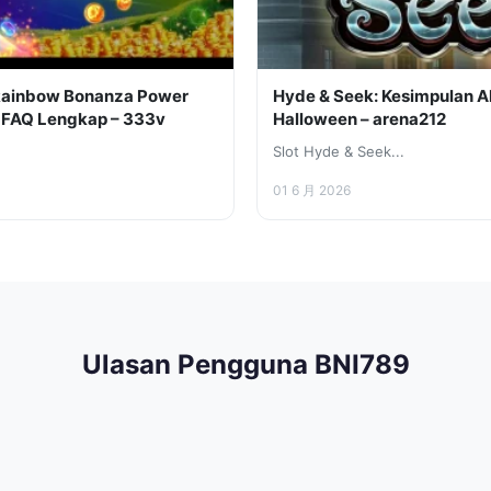
 Rainbow Bonanza Power
Hyde & Seek: Kesimpulan A
FAQ Lengkap – 333v
Halloween – arena212
Slot Hyde & Seek...
01 6 月 2026
Ulasan Pengguna BNI789