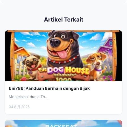
Artikel Terkait
bni789: Panduan Bermain dengan Bijak
Menjelajahi dunia Th...
04 8 月 2026