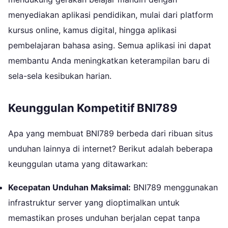
menyediakan aplikasi pendidikan, mulai dari platform
kursus online, kamus digital, hingga aplikasi
pembelajaran bahasa asing. Semua aplikasi ini dapat
membantu Anda meningkatkan keterampilan baru di
sela-sela kesibukan harian.
Keunggulan Kompetitif BNI789
Apa yang membuat BNI789 berbeda dari ribuan situs
unduhan lainnya di internet? Berikut adalah beberapa
keunggulan utama yang ditawarkan:
Kecepatan Unduhan Maksimal:
BNI789 menggunakan
infrastruktur server yang dioptimalkan untuk
memastikan proses unduhan berjalan cepat tanpa