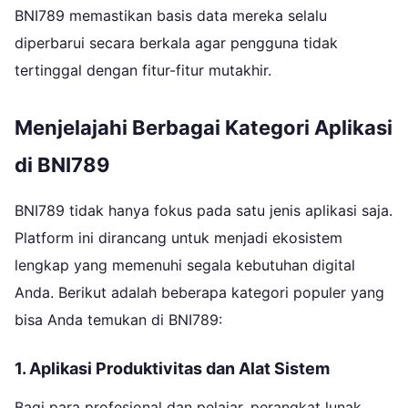
BNI789 memastikan basis data mereka selalu
diperbarui secara berkala agar pengguna tidak
tertinggal dengan fitur-fitur mutakhir.
Menjelajahi Berbagai Kategori Aplikasi
di BNI789
BNI789 tidak hanya fokus pada satu jenis aplikasi saja.
Platform ini dirancang untuk menjadi ekosistem
lengkap yang memenuhi segala kebutuhan digital
Anda. Berikut adalah beberapa kategori populer yang
bisa Anda temukan di BNI789:
1. Aplikasi Produktivitas dan Alat Sistem
Bagi para profesional dan pelajar, perangkat lunak