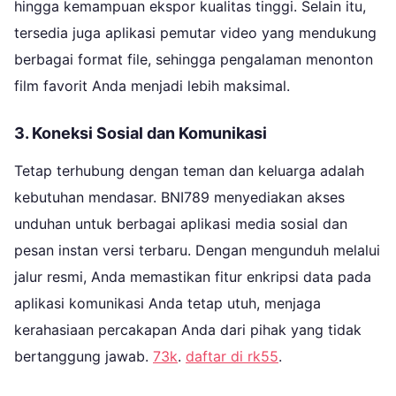
hingga kemampuan ekspor kualitas tinggi. Selain itu,
tersedia juga aplikasi pemutar video yang mendukung
berbagai format file, sehingga pengalaman menonton
film favorit Anda menjadi lebih maksimal.
3. Koneksi Sosial dan Komunikasi
Tetap terhubung dengan teman dan keluarga adalah
kebutuhan mendasar. BNI789 menyediakan akses
unduhan untuk berbagai aplikasi media sosial dan
pesan instan versi terbaru. Dengan mengunduh melalui
jalur resmi, Anda memastikan fitur enkripsi data pada
aplikasi komunikasi Anda tetap utuh, menjaga
kerahasiaan percakapan Anda dari pihak yang tidak
bertanggung jawab.
73k
.
daftar di rk55
.