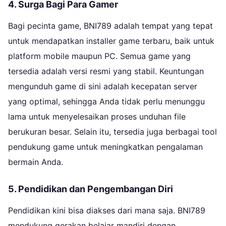
4. Surga Bagi Para Gamer
Bagi pecinta game, BNI789 adalah tempat yang tepat
untuk mendapatkan installer game terbaru, baik untuk
platform mobile maupun PC. Semua game yang
tersedia adalah versi resmi yang stabil. Keuntungan
mengunduh game di sini adalah kecepatan server
yang optimal, sehingga Anda tidak perlu menunggu
lama untuk menyelesaikan proses unduhan file
berukuran besar. Selain itu, tersedia juga berbagai tool
pendukung game untuk meningkatkan pengalaman
bermain Anda.
5. Pendidikan dan Pengembangan Diri
Pendidikan kini bisa diakses dari mana saja. BNI789
mendukung gerakan belajar mandiri dengan