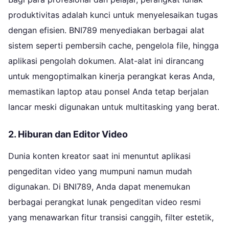
produktivitas adalah kunci untuk menyelesaikan tugas
dengan efisien. BNI789 menyediakan berbagai alat
sistem seperti pembersih cache, pengelola file, hingga
aplikasi pengolah dokumen. Alat-alat ini dirancang
untuk mengoptimalkan kinerja perangkat keras Anda,
memastikan laptop atau ponsel Anda tetap berjalan
lancar meski digunakan untuk multitasking yang berat.
2. Hiburan dan Editor Video
Dunia konten kreator saat ini menuntut aplikasi
pengeditan video yang mumpuni namun mudah
digunakan. Di BNI789, Anda dapat menemukan
berbagai perangkat lunak pengeditan video resmi
yang menawarkan fitur transisi canggih, filter estetik,